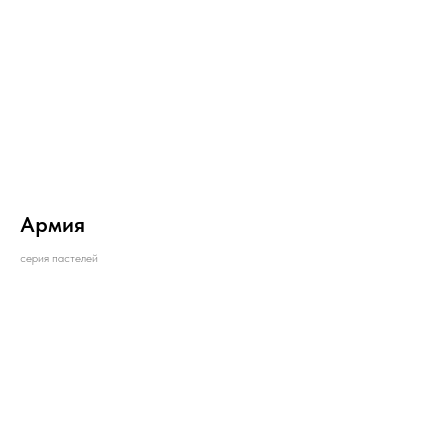
Армия
серия пастелей